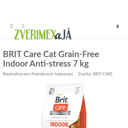
Přejít
na
obsah
NÁKUP
KOŠÍK
BRIT Care Cat Grain-Free
Indoor Anti-stress 7 kg
Průměrné
Neohodnoceno
Podrobnosti hodnocení
Značka:
BRIT CARE
hodnocení
produktu
je
0,0
z
5
hvězdiček.