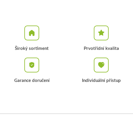
Široký sortiment
Prvotřídní kvalita
Garance doručení
Individuální přístup
Z
á
p