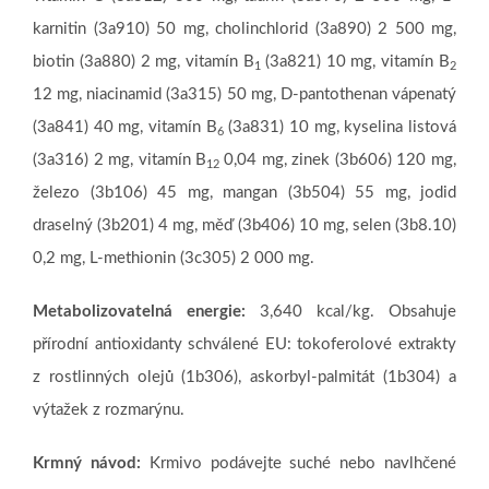
karnitin (3a910) 50 mg, cholinchlorid (3a890) 2 500 mg,
biotin (3a880) 2 mg, vitamín B
(3a821) 10 mg, vitamín B
1
2
12 mg, niacinamid (3a315) 50 mg, D-pantothenan vápenatý
(3a841) 40 mg, vitamín B
(3a831) 10 mg, kyselina listová
6
(3a316) 2 mg, vitamín B
0,04 mg, zinek (3b606) 120 mg,
12
železo (3b106) 45 mg, mangan (3b504) 55 mg, jodid
draselný (3b201) 4 mg, měď (3b406) 10 mg, selen (3b8.10)
0,2 mg, L-methionin (3c305) 2 000 mg.
Metabolizovatelná energie:
3,640 kcal/kg. Obsahuje
přírodní antioxidanty schválené EU: tokoferolové extrakty
z rostlinných olejů (1b306), askorbyl-palmitát (1b304) a
výtažek z rozmarýnu.
Krmný návod:
Krmivo podávejte suché nebo navlhčené