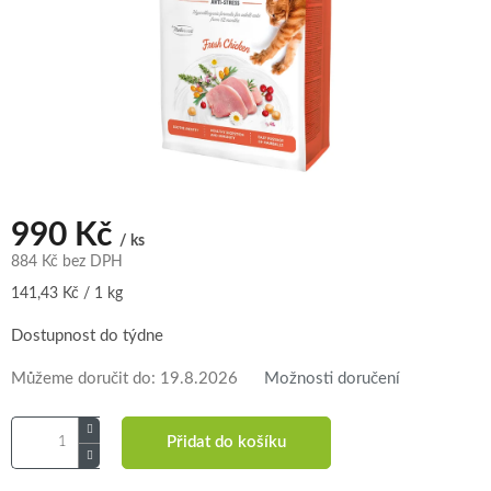
990 Kč
/ ks
884 Kč bez DPH
Měrná
141,43 Kč / 1 kg
cena:
Dostupnost do týdne
Můžeme doručit do:
19.8.2026
Možnosti doručení
Přidat do košíku