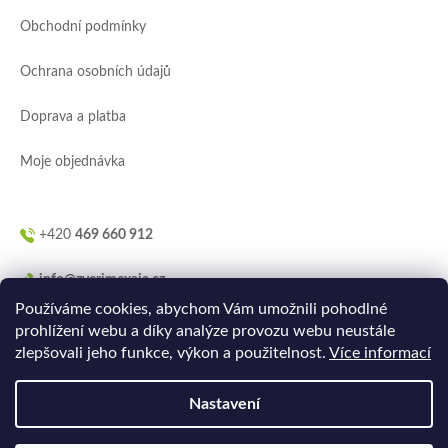
a
Obchodní podmínky
t
í
Ochrana osobních údajů
Doprava a platba
Moje objednávka
+420
469 660 912
info@zverimexaja.cz
Používáme cookies, abychom Vám umožnili pohodlné
prohlížení webu a díky analýze provozu webu neustále
zlepšovali jeho funkce, výkon a použitelnost.
Více informací
Nastavení
Vytvořilo
Ler.studio
na
Shoptetu