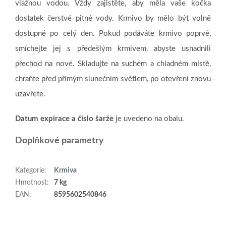
vlažnou vodou. Vždy zajistěte, aby měla vaše kočka
dostatek čerstvé pitné vody. Krmivo by mělo být volně
dostupné po celý den. Pokud podáváte krmivo poprvé,
smíchejte jej s předešlým krmivem, abyste usnadnili
přechod na nové. Skladujte na suchém a chladném místě,
chraňte před přímým slunečním světlem, po otevření znovu
uzavřete.
Datum expirace a číslo šarže
je uvedeno na obalu.
Doplňkové parametry
Kategorie
:
Krmiva
Hmotnost
:
7 kg
EAN
:
8595602540846