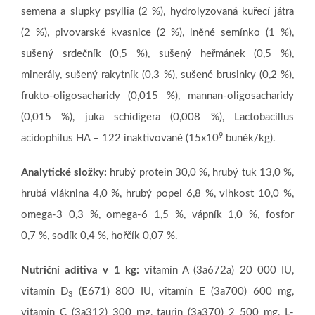
semena a slupky psyllia (2 %), hydrolyzovaná kuřecí játra
(2 %), pivovarské kvasnice (2 %), lněné semínko (1 %),
sušený srdečník (0,5 %), sušený heřmánek (0,5 %),
minerály, sušený rakytník (0,3 %), sušené brusinky (0,2 %),
frukto-oligosacharidy (0,015 %), mannan-oligosacharidy
(0,015 %), juka schidigera (0,008 %), Lactobacillus
9
acidophilus HA – 122 inaktivované (15x10
buněk/kg).
Analytické složky:
hrubý protein 30,0 %, hrubý tuk 13,0 %,
hrubá vláknina 4,0 %, hrubý popel 6,8 %, vlhkost 10,0 %,
omega-3 0,3 %, omega-6 1,5 %, vápník 1,0 %, fosfor
0,7 %, sodík 0,4 %, hořčík 0,07 %.
Nutriční aditiva v 1 kg:
vitamín A (3a672a) 20 000 IU,
vitamín D
(E671) 800 IU, vitamín E (3a700) 600 mg,
3
vitamín C (3a312) 300 mg, taurin (3a370) 2 500 mg, L-