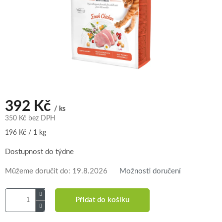
392 Kč
/ ks
350 Kč bez DPH
Měrná
196 Kč / 1 kg
cena:
Dostupnost do týdne
Můžeme doručit do:
19.8.2026
Možnosti doručení
Přidat do košíku