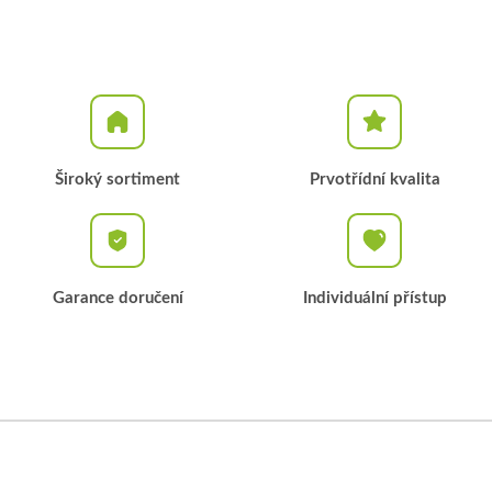
Široký sortiment
Prvotřídní kvalita
Garance doručení
Individuální přístup
Z
á
p