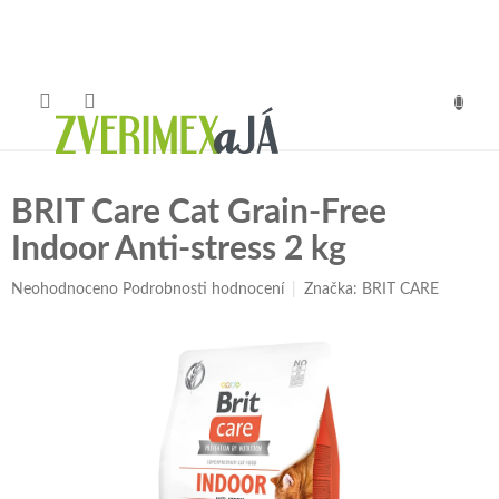
Přejít
na
obsah
NÁKUP
KOŠÍK
BRIT Care Cat Grain-Free
Indoor Anti-stress 2 kg
Průměrné
Neohodnoceno
Podrobnosti hodnocení
Značka:
BRIT CARE
hodnocení
produktu
je
0,0
z
5
hvězdiček.