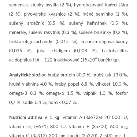
semena a slupky psyllia (2 %), hydrolyzovaná kuřecí játra
(2 %), pivovarské kvasnice (2 %), lněné semínko (1 %),
sušený srdečník (0,5 %), sušený heřmánek (0,5 %),
minerály, sušený rakytník (0,3 %), sušené brusinky (0,2 %),
frukto-oligosacharidy (0,015 %), mannan-oligosacharidy
(0,015 %), juka schidigera (0,008 %), Lactobacillus
9
acidophilus HA – 122 inaktivované (15x10
buněk/kg).
Analytické složky:
hrubý protein 30,0 %, hrubý tuk 13,0 %,
hrubá vláknina 4,0 %, hrubý popel 6,8 %, vlhkost 10,0 %,
omega-3 0,3 %, omega-6 1,5 %, vápník 1,0 %, fosfor
0,7 %, sodík 0,4 %, hořčík 0,07 %.
Nutriční aditiva v 1 kg:
vitamín A (3a672a) 20 000 IU,
vitamín D
(E671) 800 IU, vitamín E (3a700) 600 mg,
3
vitamín C (3a312) 300 mg, taurin (3a370) 2 500 mg, L-