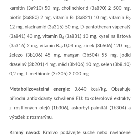
karnitin (3a910) 50 mg, cholinchlorid (3a890) 2 500 mg,
biotin (3a880) 2 mg, vitamín B
(3a821) 10 mg, vitamín B
1
2
12 mg, niacinamid (3a315) 50 mg, D-pantothenan vápenatý
(3a841) 40 mg, vitamín B
(3a831) 10 mg, kyselina listová
6
(3a316) 2 mg, vitamín B
0,04 mg, zinek (3b606) 120 mg,
12
železo (3b106) 45 mg, mangan (3b504) 55 mg, jodid
draselný (3b201) 4 mg, měď (3b406) 10 mg, selen (3b8.10)
0,2 mg, L-methionin (3c305) 2 000 mg.
Metabolizovatelná energie:
3,640 kcal/kg. Obsahuje
přírodní antioxidanty schválené EU: tokoferolové extrakty
z rostlinných olejů (1b306), askorbyl-palmitát (1b304) a
výtažek z rozmarýnu.
Krmný návod:
Krmivo podávejte suché nebo navlhčené