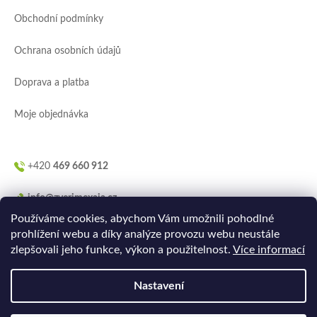
a
Obchodní podmínky
t
í
Ochrana osobních údajů
Doprava a platba
Moje objednávka
+420
469 660 912
info@zverimexaja.cz
Používáme cookies, abychom Vám umožnili pohodlné
prohlížení webu a díky analýze provozu webu neustále
zlepšovali jeho funkce, výkon a použitelnost.
Více informací
Nastavení
Vytvořilo
Ler.studio
na
Shoptetu