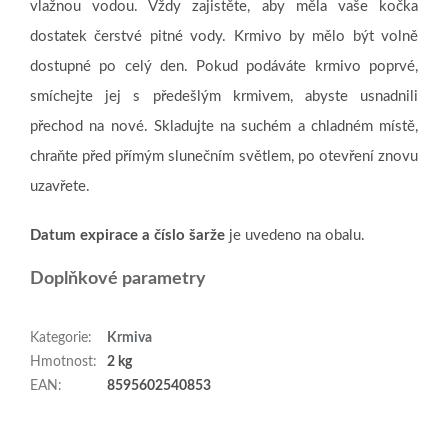
vlažnou vodou. Vždy zajistěte, aby měla vaše kočka
dostatek čerstvé pitné vody. Krmivo by mělo být volně
dostupné po celý den. Pokud podáváte krmivo poprvé,
smíchejte jej s předešlým krmivem, abyste usnadnili
přechod na nové. Skladujte na suchém a chladném místě,
chraňte před přímým slunečním světlem, po otevření znovu
uzavřete.
Datum expirace a číslo šarže
je uvedeno na obalu.
Doplňkové parametry
Kategorie
:
Krmiva
Hmotnost
:
2 kg
EAN
:
8595602540853