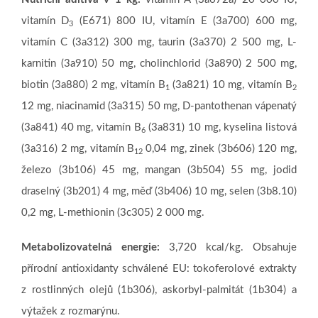
vitamín D
(E671) 800 IU, vitamín E (3a700) 600 mg,
3
vitamín C (3a312) 300 mg, taurin (3a370) 2 500 mg, L-
karnitin (3a910) 50 mg, cholinchlorid (3a890) 2 500 mg,
biotin (3a880) 2 mg, vitamín B
(3a821) 10 mg, vitamín B
1
2
12 mg, niacinamid (3a315) 50 mg, D-pantothenan vápenatý
(3a841) 40 mg, vitamín B
(3a831) 10 mg, kyselina listová
6
(3a316) 2 mg, vitamín B
0,04 mg, zinek (3b606) 120 mg,
12
železo (3b106) 45 mg, mangan (3b504) 55 mg, jodid
draselný (3b201) 4 mg, měď (3b406) 10 mg, selen (3b8.10)
0,2 mg, L-methionin (3c305) 2 000 mg.
Metabolizovatelná energie:
3,720 kcal/kg. Obsahuje
přírodní antioxidanty schválené EU: tokoferolové extrakty
z rostlinných olejů (1b306), askorbyl-palmitát (1b304) a
výtažek z rozmarýnu.