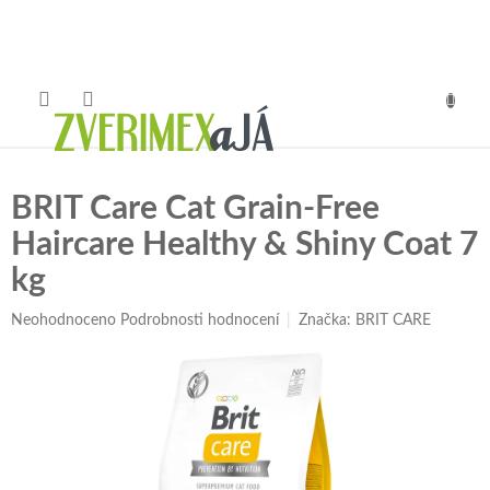
Přejít
na
obsah
NÁKUP
KOŠÍK
BRIT Care Cat Grain-Free
Haircare Healthy & Shiny Coat 7
kg
Průměrné
Neohodnoceno
Podrobnosti hodnocení
Značka:
BRIT CARE
hodnocení
produktu
je
0,0
z
5
hvězdiček.