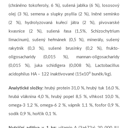
(chráněno tokoferoly, 6 %), sušená jablka (6 %), lososový
olej (3 %), semena a slupky psyllia (2 %), lněné semínko
(2 %), hydrolyzovaná kuřecí játra (2 %), pivovarské
kvasnice (2 %), sušená řasa (1,5%, Schizochytrium
limacinum), sušený heřmánek (0,5 %), minerály, sušený
rakytník (0,3 %), sušené brusinky (0,2 %), frukto-
oligosacharidy (0,015 %), mannan-oligosacharidy
(0,015 %), juka schidigera (0,008 %), Lactobacillus
9
acidophilus HA – 122 inaktivované (15x10
buněk/kg).
Analytické složky:
hrubý protein 31,0 %, hrubý tuk 16,0 %,
hrubá vláknina 4,0 %, hrubý popel 8,5 %, vlhkost 10,0 %,
omega-3 1,2 %, omega-6 2 %, vápník 1,1 %, fosfor 0,9 %,
sodík 0,9 %, hořčík 0,1 %.
Nutriční aditiva v 1 kg:
vitamín A (3a672a) 20 000 IU,