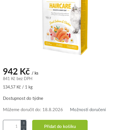
942 Kč
/ ks
841 Kč bez DPH
Měrná
134,57 Kč / 1 kg
cena:
Dostupnost do týdne
Můžeme doručit do:
18.8.2026
Možnosti doručení
Přidat do košíku