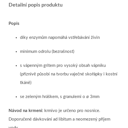
Detailní popis produktu
Popis
díky enzymům napomáhá vstřebávání živin
minimum odrolu (bezrašnost)
s vápenným gritem pro vysoký obsah vápníku
(příznivě působí na tvorbu vaječné skořápky i kostní
tkáně)
se zeleným hráškem, s granulemi o ø 3mm
Návod na krmení:
krmivo je určeno pro nosnice.
Doporučené dávkování ad libitum a neomezený příjem
vody.