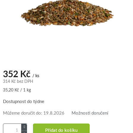
352 Kč
/ ks
314 Kč bez DPH
Měrná
35,20 Kč / 1 kg
cena:
Dostupnost do týdne
Můžeme doručit do:
19.8.2026
Možnosti doručení
Přidat do košíku