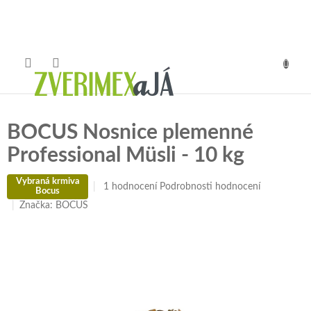
Přejít
na
obsah
NÁKUP
KOŠÍK
BOCUS Nosnice plemenné
Professional Müsli - 10 kg
Vybraná krmiva
Průměrné
1 hodnocení
Podrobnosti hodnocení
Bocus
hodnocení
Značka:
BOCUS
produktu
je
5,0
z
5
hvězdiček.