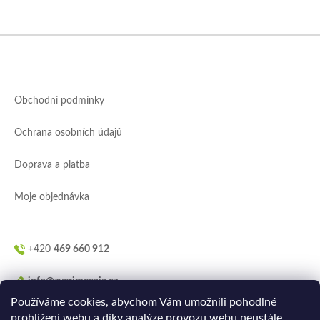
Z
á
p
a
Obchodní podmínky
t
í
Ochrana osobních údajů
Doprava a platba
Moje objednávka
+420
469 660 912
info@zverimexaja.cz
Používáme cookies, abychom Vám umožnili pohodlné
prohlížení webu a díky analýze provozu webu neustále