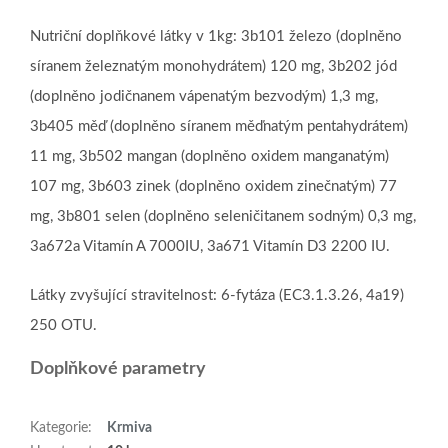
Nutriční doplňkové látky v 1kg: 3b101 železo (doplněno
síranem železnatým monohydrátem) 120 mg, 3b202 jód
(doplněno jodičnanem vápenatým bezvodým) 1,3 mg,
3b405 měď (doplněno síranem měďnatým pentahydrátem)
11 mg, 3b502 mangan (doplněno oxidem manganatým)
107 mg, 3b603 zinek (doplněno oxidem zinečnatým) 77
mg, 3b801 selen (doplněno seleničitanem sodným) 0,3 mg,
3a672a Vitamín A 7000IU, 3a671 Vitamín D3 2200 IU.
Látky zvyšující stravitelnost: 6-fytáza (EC3.1.3.26, 4a19)
250 OTU.
Doplňkové parametry
Kategorie
:
Krmiva