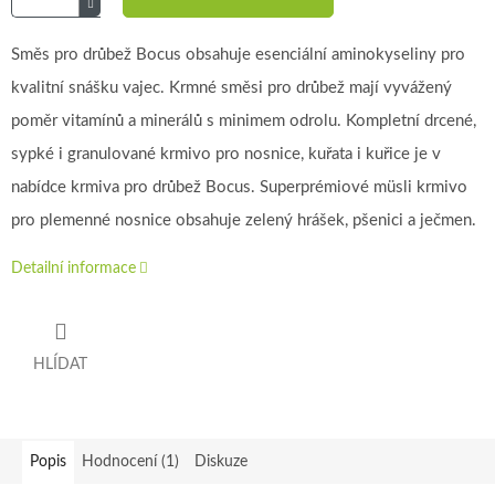
Směs pro drůbež Bocus obsahuje esenciální aminokyseliny pro
kvalitní snášku vajec. Krmné směsi pro drůbež mají vyvážený
poměr vitamínů a minerálů s minimem odrolu. Kompletní drcené,
sypké i granulované krmivo pro nosnice, kuřata i kuřice je v
nabídce krmiva pro drůbež Bocus. Superprémiové müsli krmivo
pro plemenné nosnice obsahuje zelený hrášek, pšenici a ječmen.
Detailní informace
HLÍDAT
Popis
Hodnocení (1)
Diskuze