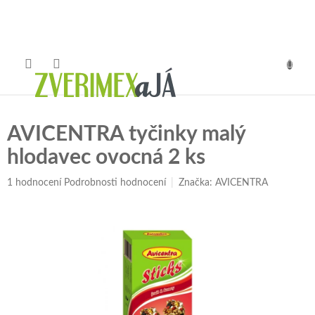
Přejít
na
obsah
NÁKUP
KOŠÍK
AVICENTRA tyčinky malý
hlodavec ovocná 2 ks
Průměrné
1 hodnocení
Podrobnosti hodnocení
Značka:
AVICENTRA
hodnocení
produktu
je
5,0
z
5
hvězdiček.