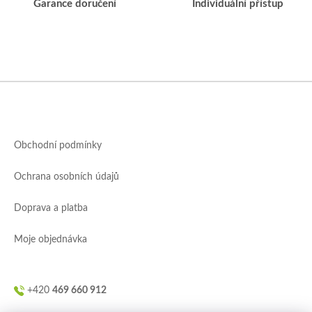
Garance doručení
Individuální přístup
Z
á
p
a
Obchodní podmínky
t
í
Ochrana osobních údajů
Doprava a platba
Moje objednávka
+420
469 660 912