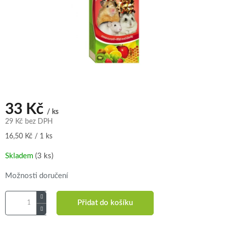
33 Kč
/ ks
29 Kč bez DPH
Měrná
16,50 Kč / 1 ks
cena:
Skladem
(3 ks)
Možnosti doručení
Přidat do košíku