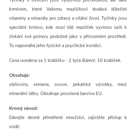
Tyčinky s ovocem jsou výbornou pochoutkou, ale také
krmivem, které Vašemu mazlíčkovi dodává důležité
vitamíny a minerály pro zdravý a vitální život. Tyčinky jsou
speciální krmivo, kde musí Váš mazlíček vyvinou úsilí k
získání své potravy podobně jako v přirozeném prostředí.
To napomáhá jeho fyzické a psychické kondici.
Cena uvedena za 1 krabičku - 2 tyče.Balení: 10 krabiček.
Obsahuje:
obiloviny, semena, ovoce, pekařské výrobky, med,
minerální látky. Obsahuje povolená barviva EU.
Krmný návod
:
Dávejte denně přiměřené množství, zajistěte přístup k
vodě.