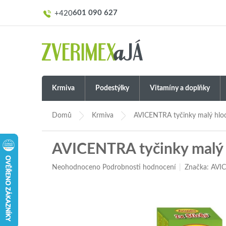
Přejít
601 090 627
na
obsah
Krmiva
Podestýlky
Vitamíny a doplňky
Domů
Krmiva
AVICENTRA tyčinky malý hlod
AVICENTRA tyčinky malý h
Průměrné
Neohodnoceno
Podrobnosti hodnocení
Značka:
AVI
hodnocení
produktu
je
0,0
z
5