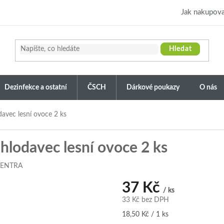
Jak nakupova
Hledat
Dezinfekce a ostatní
ČSCH
Dárkové poukazy
O nás
avec lesní ovoce 2 ks
lodavec lesní ovoce 2 ks
CENTRA
37 Kč
/ ks
33 Kč bez DPH
Měrná
18,50 Kč / 1 ks
cena: