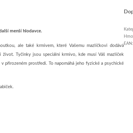
Dop
Kate
další menší hlodavce.
Hmo
EAN
outkou, ale také krmivem, které Vašemu mazlíčkovi dodává
ní život. Tyčinky jsou speciální krmivo, kde musí Váš mazlíček
o v přirozeném prostředí. To napomáhá jeho fyzické a psychické
abiček.