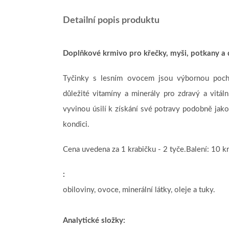
Detailní popis produktu
Doplňkové krmivo pro křečky, myši, potkany a 
Tyčinky s lesním ovocem jsou výbornou poch
důležité vitamíny a minerály pro zdravý a vitál
vyvinou úsilí k získání své potravy podobně jak
kondici.
Cena uvedena za 1 krabičku - 2 tyče.Balení: 10 kr
:
obiloviny, ovoce, minerální látky, oleje a tuky.
Analytické složky: