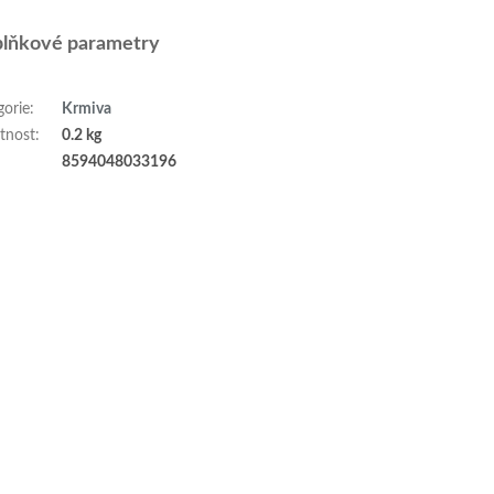
lňkové parametry
gorie
:
Krmiva
tnost
:
0.2 kg
:
8594048033196