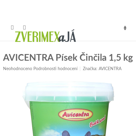
Přejít
na
obsah
NÁKUP
KOŠÍK
AVICENTRA Písek Činčila 1,5 kg
Průměrné
Neohodnoceno
Podrobnosti hodnocení
Značka:
AVICENTRA
hodnocení
produktu
je
0,0
z
5
hvězdiček.