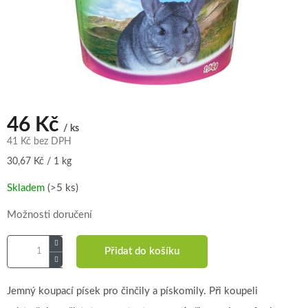
46 Kč
/ ks
41 Kč bez DPH
Měrná
30,67 Kč / 1 kg
cena:
Skladem
(>5 ks)
Možnosti doručení
Přidat do košíku
Jemný koupací písek pro činčily a pískomily. Při koupeli