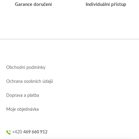
Garance doručení
Individuální přístup
Z
á
p
a
Obchodní podmínky
t
í
Ochrana osobních údajů
Doprava a platba
Moje objednávka
+420
469 660 912