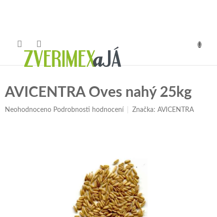
Přejít
na
obsah
NÁKUP
KOŠÍK
AVICENTRA Oves nahý 25kg
Průměrné
Neohodnoceno
Podrobnosti hodnocení
Značka:
AVICENTRA
hodnocení
produktu
je
0,0
z
5
hvězdiček.