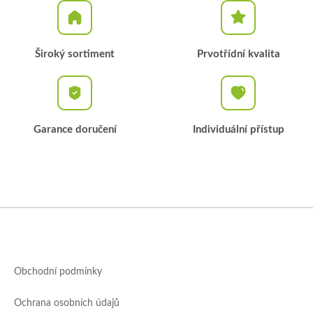
Široký sortiment
Prvotřídní kvalita
Garance doručení
Individuální přístup
Z
á
p
a
Obchodní podmínky
t
í
Ochrana osobních údajů