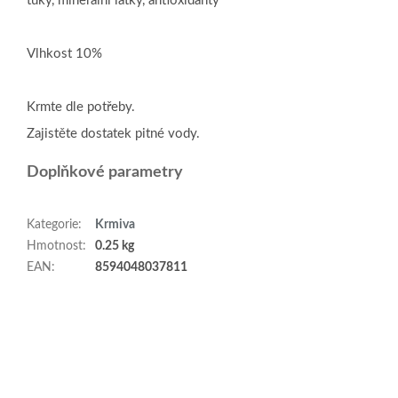
tuky, minerální látky, antioxidanty
Vlhkost 10%
Krmte dle potřeby.
Zajistěte dostatek pitné vody.
Doplňkové parametry
Kategorie
:
Krmiva
Hmotnost
:
0.25 kg
EAN
:
8594048037811