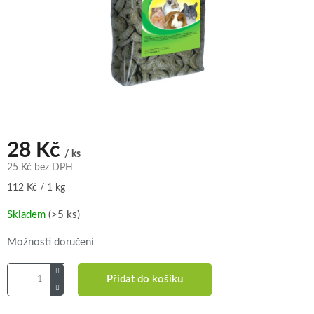
28 Kč
/ ks
25 Kč bez DPH
Měrná
112 Kč / 1 kg
cena:
Skladem
(>5 ks)
Možnosti doručení
Přidat do košíku