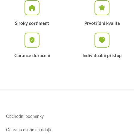
Široký sortiment
Prvotřídní kvalita
Garance doručení
Individuální přístup
Z
á
p
a
Obchodní podmínky
t
í
Ochrana osobních údajů