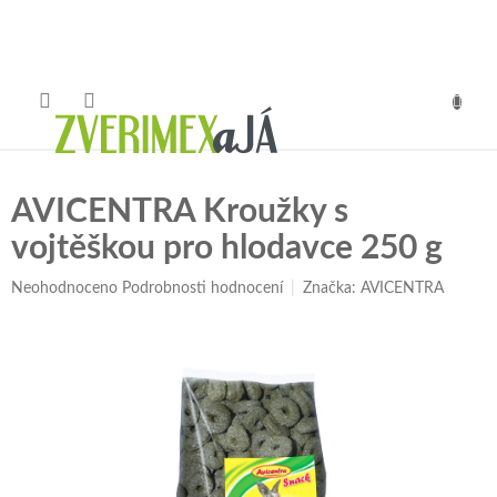
Přejít
na
obsah
NÁKUP
KOŠÍK
AVICENTRA Kroužky s
vojtěškou pro hlodavce 250 g
Průměrné
Neohodnoceno
Podrobnosti hodnocení
Značka:
AVICENTRA
hodnocení
produktu
je
0,0
z
5
hvězdiček.