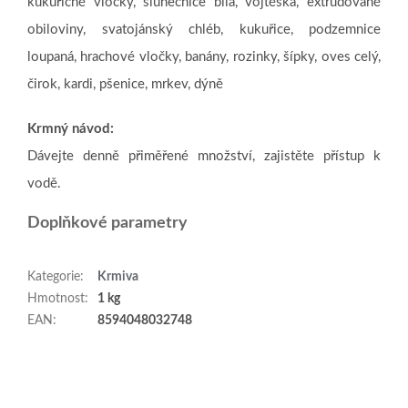
kukuřičné vločky, slunečnice bílá, vojtěška, extrudované
obiloviny, svatojánský chléb, kukuřice, podzemnice
loupaná, hrachové vločky, banány, rozinky, šípky, oves celý,
čirok, kardi, pšenice, mrkev, dýně
Krmný návod
:
Dávejte denně přiměřené množství, zajistěte přístup k
vodě.
Doplňkové parametry
Kategorie
:
Krmiva
Hmotnost
:
1 kg
EAN
:
8594048032748