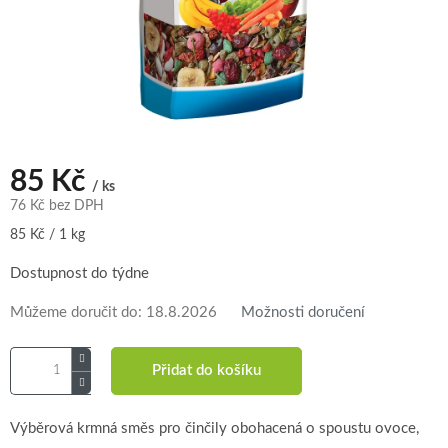
85 Kč
/ ks
76 Kč bez DPH
Měrná
85 Kč / 1 kg
cena:
Dostupnost do týdne
Můžeme doručit do:
18.8.2026
Možnosti doručení
Přidat do košíku
Výběrová krmná směs pro činčily obohacená o spoustu ovoce,