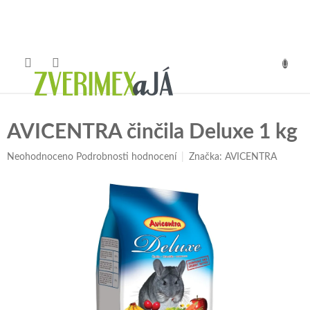
Přejít
na
obsah
NÁKUP
KOŠÍK
AVICENTRA činčila Deluxe 1 kg
Průměrné
Neohodnoceno
Podrobnosti hodnocení
Značka:
AVICENTRA
hodnocení
produktu
je
0,0
z
5
hvězdiček.