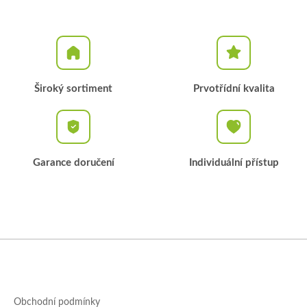
Široký sortiment
Prvotřídní kvalita
Garance doručení
Individuální přístup
Z
á
p
a
Obchodní podmínky
t