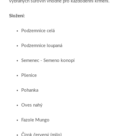
vybraných surovin vhodné pro každodenní krmení.
Složení:
Podzemnice celá
Podzemnice loupaná
Semenec - Semeno konopí
Pšenice
Pohanka
Oves nahý
Fazole Mungo
Čirok červený (milo)