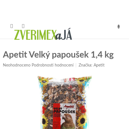
Přejít
na
obsah
NÁKUP
KOŠÍK
Apetit Velký papoušek 1,4 kg
Průměrné
Neohodnoceno
Podrobnosti hodnocení
Značka:
Apetit
hodnocení
produktu
je
0,0
z
5
hvězdiček.