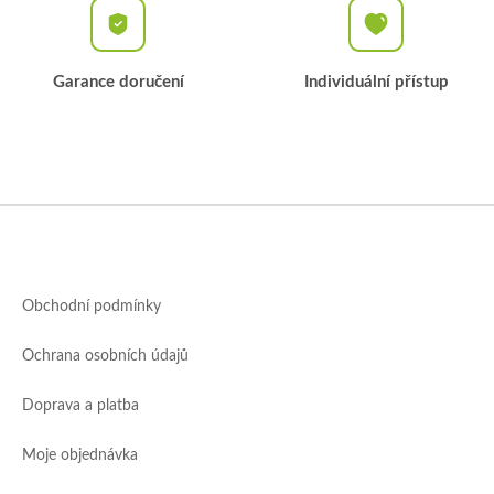
Garance doručení
Individuální přístup
Z
á
p
a
Obchodní podmínky
t
í
Ochrana osobních údajů
Doprava a platba
Moje objednávka