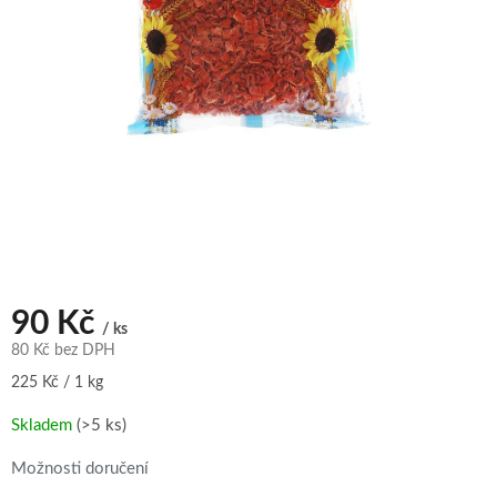
90 Kč
/ ks
80 Kč bez DPH
Měrná
225 Kč / 1 kg
cena:
Skladem
(>5 ks)
Možnosti doručení