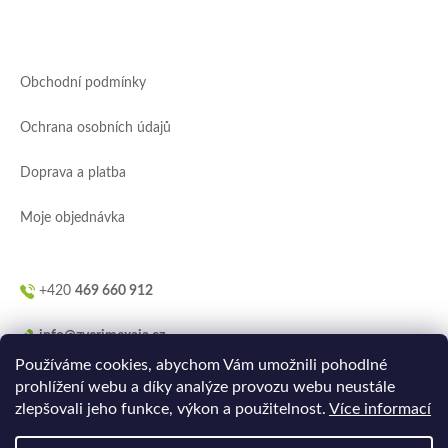
Z
á
p
a
Obchodní podmínky
t
í
Ochrana osobních údajů
Doprava a platba
Moje objednávka
+420
469 660 912
info@zverimexaja.cz
Používáme cookies, abychom Vám umožnili pohodlné
prohlížení webu a díky analýze provozu webu neustále
zlepšovali jeho funkce, výkon a použitelnost.
Více informací