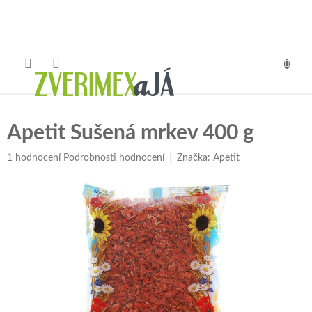
Přejít
na
obsah
NÁKUP
KOŠÍK
Apetit Sušená mrkev 400 g
Průměrné
1 hodnocení
Podrobnosti hodnocení
Značka:
Apetit
hodnocení
produktu
je
5,0
z
5
hvězdiček.