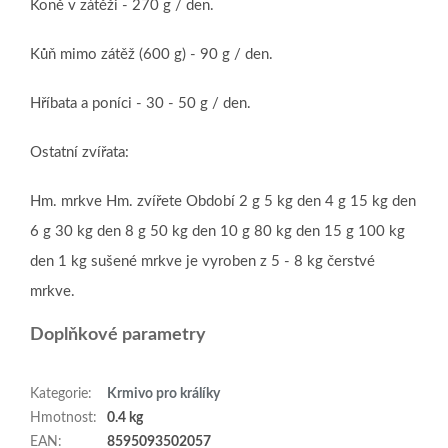
Koně v zátěži - 270 g / den.
Kůň mimo zátěž (600 g) - 90 g / den.
Hříbata a poníci - 30 - 50 g / den.
Ostatní zvířata:
Hm. mrkve Hm. zvířete Období 2 g 5 kg den 4 g 15 kg den
6 g 30 kg den 8 g 50 kg den 10 g 80 kg den 15 g 100 kg
den 1 kg sušené mrkve je vyroben z 5 - 8 kg čerstvé
mrkve.
Doplňkové parametry
Kategorie
:
Krmivo pro králíky
Hmotnost
:
0.4 kg
EAN
:
8595093502057