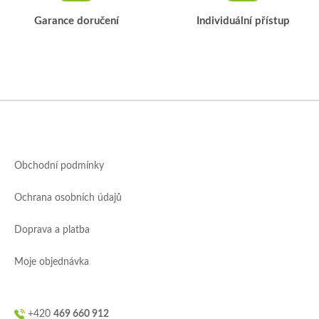
Garance doručení
Individuální přístup
Z
á
p
a
Obchodní podmínky
t
í
Ochrana osobních údajů
Doprava a platba
Moje objednávka
+420
469 660 912