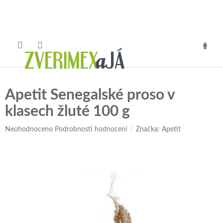
Přejít
na
obsah
NÁKUP
KOŠÍK
Apetit Senegalské proso v
klasech žluté 100 g
Průměrné
Neohodnoceno
Podrobnosti hodnocení
Značka:
Apetit
hodnocení
produktu
je
0,0
z
5
hvězdiček.