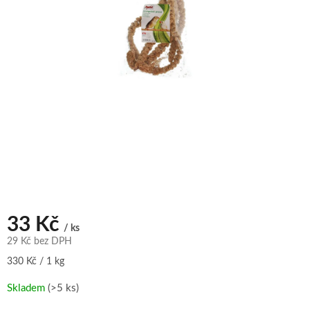
33 Kč
/ ks
29 Kč bez DPH
Měrná
330 Kč / 1 kg
cena:
Skladem
(>5 ks)