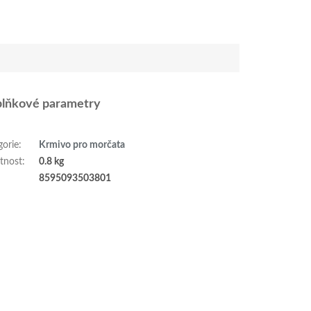
lňkové parametry
gorie
:
Krmivo pro morčata
tnost
:
0.8 kg
:
8595093503801