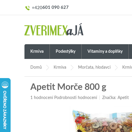
Přejít
601 090 627
na
obsah
Krmiva
Podestýlky
Vitamíny a doplňky
Domů
Krmiva
Morčata, hlodavci
Krmi
Apetit Morče 800 g
Průměrné
1 hodnocení
Podrobnosti hodnocení
Značka:
Apetit
hodnocení
produktu
je
3,0
z
5