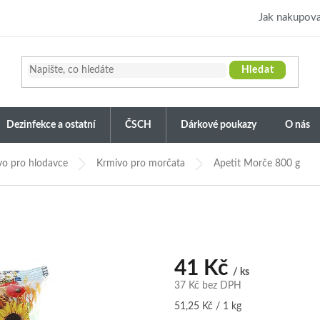
Jak nakupova
Hledat
Dezinfekce a ostatní
ČSCH
Dárkové poukazy
O nás
vo pro hlodavce
Krmivo pro morčata
Apetit Morče 800 g
41 Kč
/ ks
37 Kč bez DPH
Měrná
51,25 Kč / 1 kg
cena: