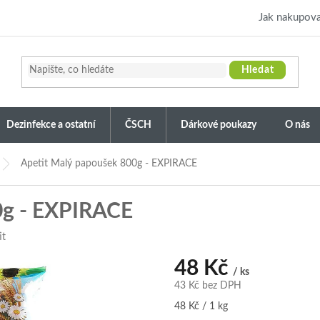
Jak nakupova
Hledat
Dezinfekce a ostatní
ČSCH
Dárkové poukazy
O nás
Apetit Malý papoušek 800g - EXPIRACE
0g - EXPIRACE
it
48 Kč
/ ks
43 Kč bez DPH
Měrná
48 Kč / 1 kg
cena: