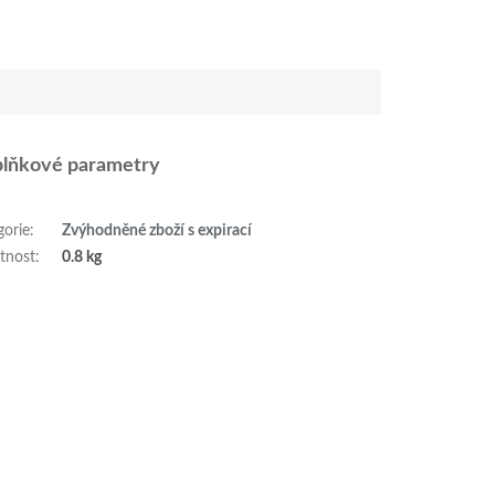
lňkové parametry
gorie
:
Zvýhodněné zboží s expirací
tnost
:
0.8 kg