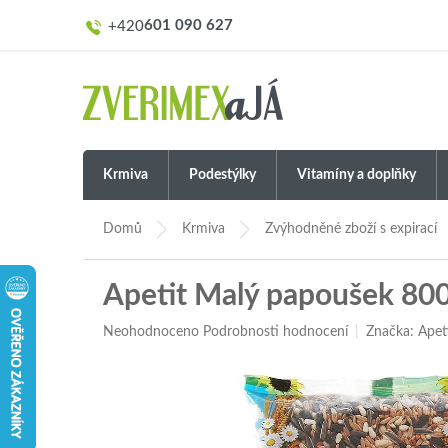
Přejít
601 090 627
na
obsah
Krmiva
Podestýlky
Vitamíny a doplňky
Domů
Krmiva
Zvýhodněné zboží s expirací
Apetit Malý papoušek 80
Průměrné
Neohodnoceno
Podrobnosti hodnocení
Značka:
Apet
hodnocení
produktu
je
0,0
z
5