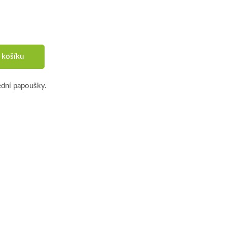
 košíku
ední papoušky.