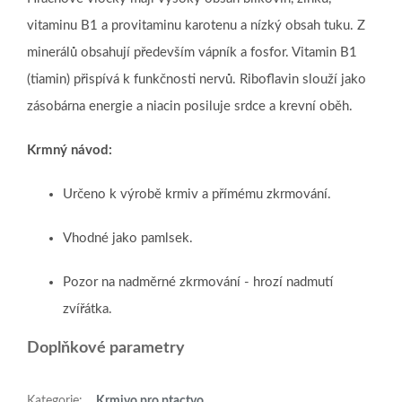
vitaminu B1 a provitaminu karotenu a nízký obsah tuku. Z
minerálů obsahují především vápník a fosfor. Vitamin B1
(tiamin) přispívá k funkčnosti nervů. Riboflavin slouží jako
zásobárna energie a niacin posiluje srdce a krevní oběh.
Krmný návod:
Určeno k výrobě krmiv a přímému zkrmování.
Vhodné jako pamlsek.
Pozor na nadměrné zkrmování - hrozí nadmutí
zvířátka.
Doplňkové parametry
Kategorie
:
Krmivo pro ptactvo