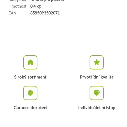
Hmotnost
:
0.4 kg
EAN
:
8595093502071
Široký sortiment
Prvotřídní kvalita
Garance doručení
Individuální přístup