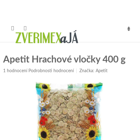
Přejít
na
obsah
NÁKUP
KOŠÍK
Apetit Hrachové vločky 400 g
Průměrné
1 hodnocení
Podrobnosti hodnocení
Značka:
Apetit
hodnocení
produktu
je
5,0
z
5
hvězdiček.