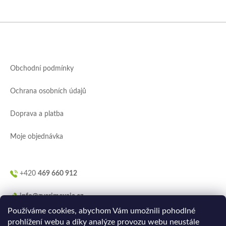
Z
á
p
a
Obchodní podmínky
t
í
Ochrana osobních údajů
Doprava a platba
Moje objednávka
+420
469 660 912
info@zverimexaja.cz
Používáme cookies, abychom Vám umožnili pohodlné
prohlížení webu a díky analýze provozu webu neustále