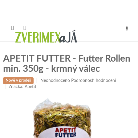
Přejít
na
obsah
NÁKUP
KOŠÍK
APETIT FUTTER - Futter Rollen
min. 350g - krmný válec
Průměrné
Neohodnoceno
Podrobnosti hodnocení
Nově v prodeji
hodnocení
Značka:
Apetit
produktu
je
0,0
z
5
hvězdiček.