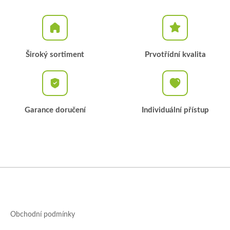
Široký sortiment
Prvotřídní kvalita
Garance doručení
Individuální přístup
Z
á
p
a
Obchodní podmínky
t
í