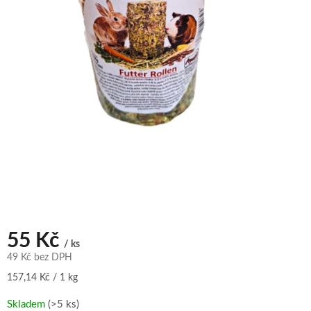
55 Kč
/ ks
49 Kč bez DPH
Měrná
157,14 Kč / 1 kg
cena:
Skladem
(>5 ks)