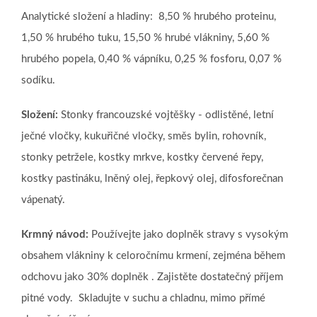
Analytické složení a hladiny: 8,50 % hrubého proteinu,
1,50 % hrubého tuku, 15,50 % hrubé vlákniny, 5,60 %
hrubého popela, 0,40 % vápníku, 0,25 % fosforu, 0,07 %
sodíku.
Složení:
Stonky francouzské vojtěšky - odlistěné, letní
ječné vločky, kukuřičné vločky, směs bylin, rohovník,
stonky petržele, kostky mrkve, kostky červené řepy,
kostky pastináku, lněný olej, řepkový olej, difosforečnan
vápenatý.
Krmný návod:
Používejte jako doplněk stravy s vysokým
obsahem vlákniny k celoročnímu krmení, zejména během
odchovu jako 30% doplněk . Zajistěte dostatečný příjem
pitné vody. Skladujte v suchu a chladnu, mimo přímé