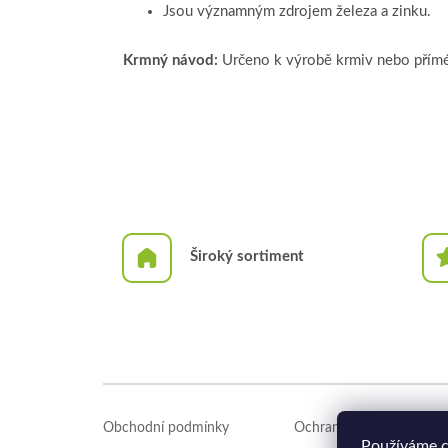
Jsou významným zdrojem železa a zinku.
Krmný návod:
Určeno k výrobě krmiv nebo přím
Široký sortiment
Z
á
Obchodní podmínky
Ochrana osobních údajů
p
Používáme c