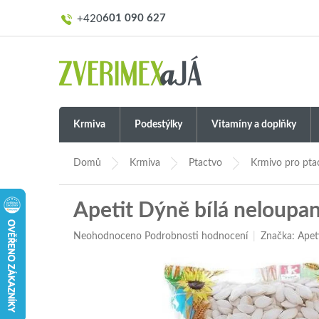
Přejít
601 090 627
na
obsah
Krmiva
Podestýlky
Vitamíny a doplňky
Domů
Krmiva
Ptactvo
Krmivo pro pta
Apetit Dýně bílá neloupa
Průměrné
Neohodnoceno
Podrobnosti hodnocení
Značka:
Apet
hodnocení
produktu
je
0,0
z
5