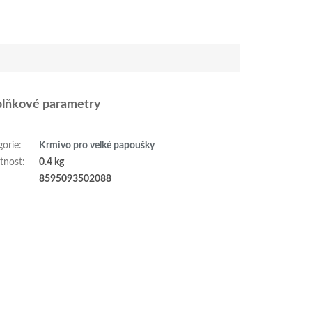
lňkové parametry
gorie
:
Krmivo pro velké papoušky
tnost
:
0.4 kg
:
8595093502088