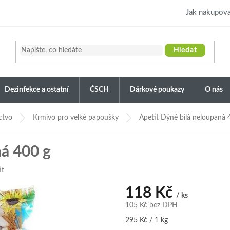
Jak nakupova
Hledat
Dezinfekce a ostatní
ČSCH
Dárkové poukazy
O nás
ctvo
Krmivo pro velké papoušky
Apetit Dýně bílá neloupaná 
ná 400 g
it
118 Kč
/ ks
105 Kč bez DPH
Měrná
295 Kč / 1 kg
cena: