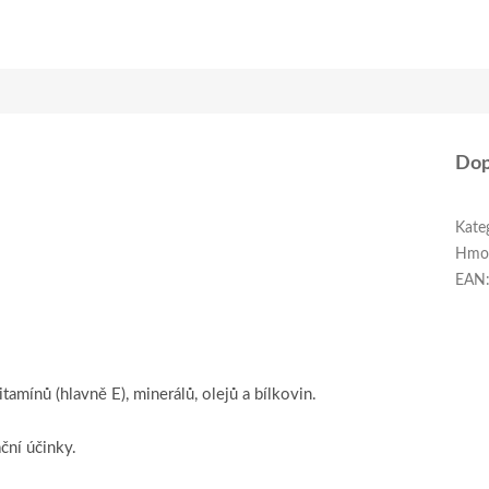
Dop
Kate
Hmo
EAN
mínů (hlavně E), minerálů, olejů a bílkovin.
ční účinky.