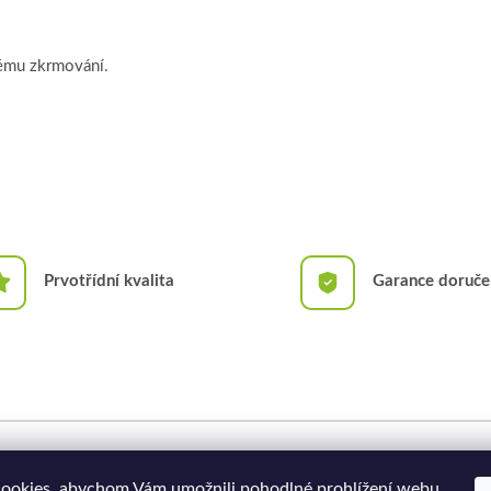
ému zkrmování.
Prvotřídní kvalita
Garance doruče
Doprava a platba
Moje objednávka
ookies, abychom Vám umožnili pohodlné prohlížení webu