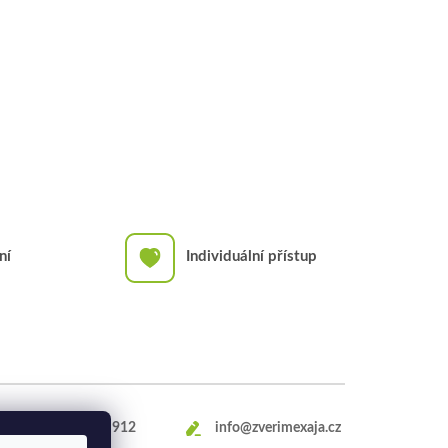
ní
Individuální přístup
+420
469 660 912
info@zverimexaja.cz