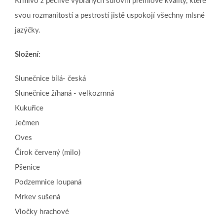
Krmivo z pečlivě vybraných surovin prémiové kvality, které
svou rozmanitostí a pestrostí jistě uspokojí všechny mlsné
jazýčky.
Složení:
Slunečnice bílá- česká
Slunečnice žíhaná - velkozrnná
Kukuřice
Ječmen
Oves
Čirok červený (milo)
Pšenice
Podzemnice loupaná
Mrkev sušená
Vločky hrachové