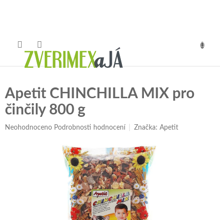
Přejít
na
obsah
NÁKUP
KOŠÍK
Apetit CHINCHILLA MIX pro
činčily 800 g
Průměrné
Neohodnoceno
Podrobnosti hodnocení
Značka:
Apetit
hodnocení
produktu
je
0,0
z
5
hvězdiček.