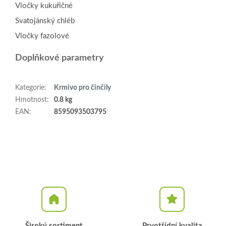
Vločky kukuřičné
Svatojánský chléb
Vločky fazolové
Doplňkové parametry
Kategorie
:
Krmivo pro činčily
Hmotnost
:
0.8 kg
EAN
:
8595093503795
Široký sortiment
Prvotřídní kvalita