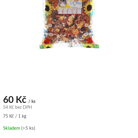
60 Kč
/ ks
54 Kč bez DPH
Měrná
75 Kč / 1 kg
cena:
Skladem
(>5 ks)