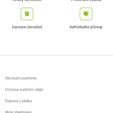
Garance doručení
Individuální přístup
Z
á
p
a
Obchodní podmínky
t
í
Ochrana osobních údajů
Doprava a platba
Moje objednávka