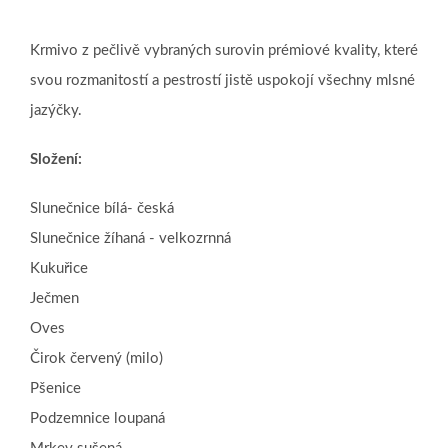
Krmivo z pečlivě vybraných surovin prémiové kvality, které
svou rozmanitostí a pestrostí jistě uspokojí všechny mlsné
jazýčky.
Složení:
Slunečnice bílá- česká
Slunečnice žíhaná - velkozrnná
Kukuřice
Ječmen
Oves
Čirok červený (milo)
Pšenice
Podzemnice loupaná