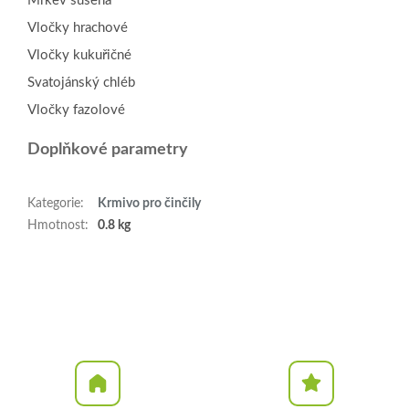
Mrkev sušená
Vločky hrachové
Vločky kukuřičné
Svatojánský chléb
Vločky fazolové
Doplňkové parametry
Kategorie
:
Krmivo pro činčily
Hmotnost
:
0.8 kg