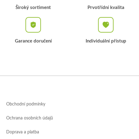
Široký sortiment
Prvotřídní kvalita
Garance doručení
Individuální přístup
Z
á
p
a
Obchodní podmínky
t
í
Ochrana osobních údajů
Doprava a platba