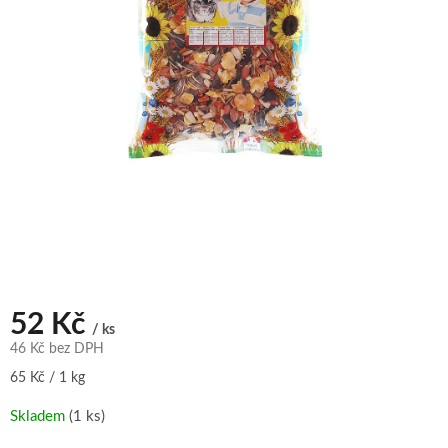
52 Kč
/ ks
46 Kč bez DPH
Měrná
65 Kč / 1 kg
cena:
Skladem
(1 ks)