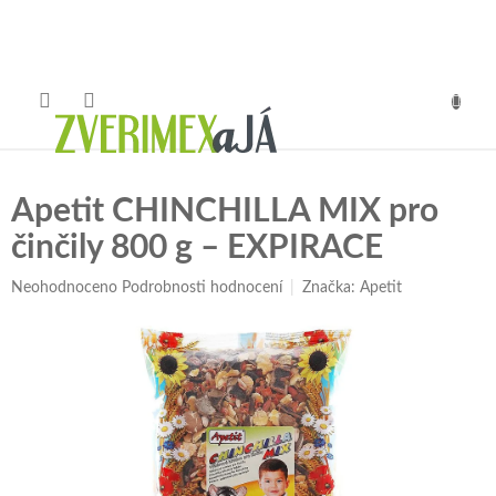
Přejít
na
obsah
NÁKUP
KOŠÍK
Apetit CHINCHILLA MIX pro
činčily 800 g –⁠ ⁠EXPIRACE
Průměrné
Neohodnoceno
Podrobnosti hodnocení
Značka:
Apetit
hodnocení
produktu
je
0,0
z
5
hvězdiček.