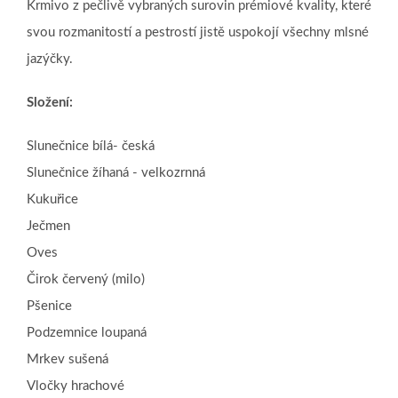
Krmivo z pečlivě vybraných surovin prémiové kvality, které
svou rozmanitostí a pestrostí jistě uspokojí všechny mlsné
jazýčky.
Složení:
Slunečnice bílá- česká
Slunečnice žíhaná - velkozrnná
Kukuřice
Ječmen
Oves
Čirok červený (milo)
Pšenice
Podzemnice loupaná
Mrkev sušená
Vločky hrachové