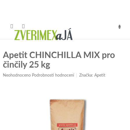
Přejít
na
obsah
NÁKUP
KOŠÍK
Apetit CHINCHILLA MIX pro
činčily 25 kg
Průměrné
Neohodnoceno
Podrobnosti hodnocení
Značka:
Apetit
hodnocení
produktu
je
0,0
z
5
hvězdiček.