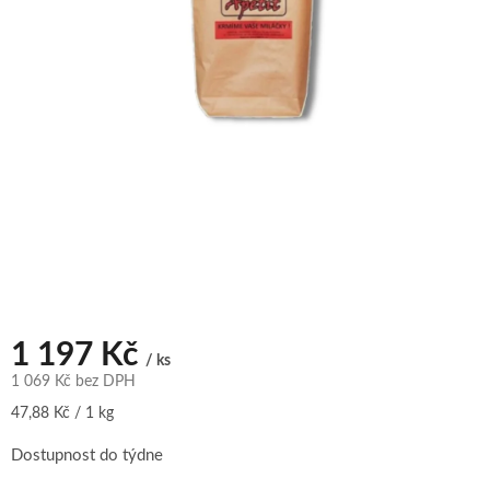
1 197 Kč
/ ks
1 069 Kč bez DPH
Měrná
47,88 Kč / 1 kg
cena:
Dostupnost do týdne