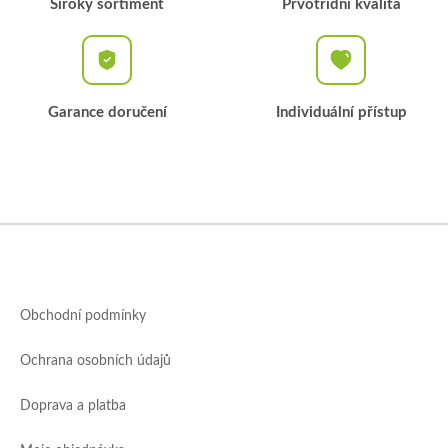
Široký sortiment
Prvotřídní kvalita
Garance doručení
Individuální přístup
Z
á
p
a
Obchodní podmínky
t
í
Ochrana osobních údajů
Doprava a platba