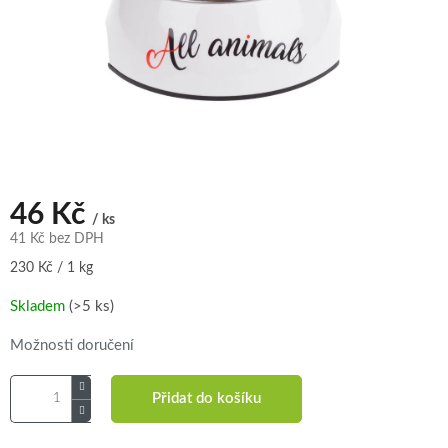
46 Kč
/ ks
41 Kč bez DPH
Měrná
230 Kč / 1 kg
cena:
Skladem
(>5 ks)
Možnosti doručení
Přidat do košíku