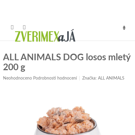
Přejít
na
obsah
NÁKUP
KOŠÍK
ALL ANIMALS DOG losos mletý
200 g
Průměrné
Neohodnoceno
Podrobnosti hodnocení
Značka:
ALL ANIMALS
hodnocení
produktu
je
0,0
z
5
hvězdiček.