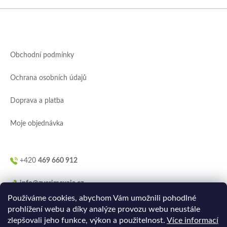
Z
á
p
a
Obchodní podmínky
t
í
Ochrana osobních údajů
Doprava a platba
Moje objednávka
+420
469 660 912
info@zverimexaja.cz
Používáme cookies, abychom Vám umožnili pohodlné
prohlížení webu a díky analýze provozu webu neustále
zlepšovali jeho funkce, výkon a použitelnost.
Více informací