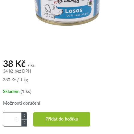
38 Kč
/ ks
34 Kč bez DPH
Měrná
380 Kč / 1 kg
cena:
Skladem
(1 ks)
Možnosti doručení
Přidat do košíku