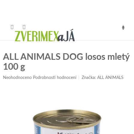
Přejít
na
obsah
NÁKUP
KOŠÍK
ALL ANIMALS DOG losos mletý
100 g
Průměrné
Neohodnoceno
Podrobnosti hodnocení
Značka:
ALL ANIMALS
hodnocení
produktu
je
0,0
z
5
hvězdiček.