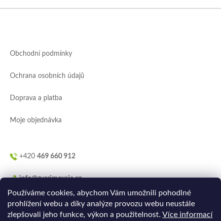
Z
á
p
a
Obchodní podmínky
t
í
Ochrana osobních údajů
Doprava a platba
Moje objednávka
+420
469 660 912
info@zverimexaja.cz
Používáme cookies, abychom Vám umožnili pohodlné
prohlížení webu a díky analýze provozu webu neustále
zlepšovali jeho funkce, výkon a použitelnost.
Více informací